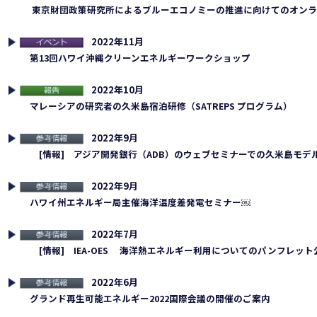
連イベント
東京財団政策研究所によるブルーエコノミーの推進に向けてのオンラ
2022年11月
連イベント
第13回ハワイ沖縄クリーンエネルギーワークショップ
2022年10月
告
マレーシアの研究者の久米島宿泊研修（SATREPS プログラム）
2022年9月
考情報
[情報] アジア開発銀行（ADB）のウェブセミナーでの久米島モデ
2022年9月
考情報
ハワイ州エネルギー局主催海洋温度差発電セミナー￼
2022年7月
考情報
[情報] IEA-OES 海洋熱エネルギー利用についてのパンフレット
2022年6月
考情報
グランド再生可能エネルギー2022国際会議の開催のご案内