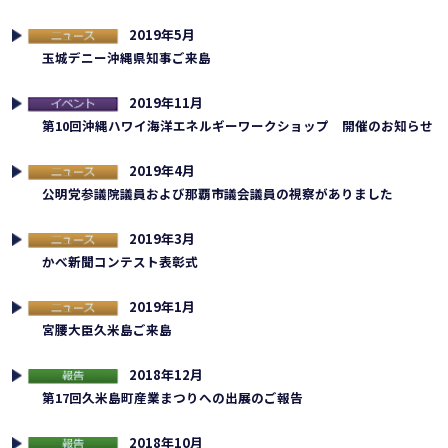
2019年5月
ュース
玉城デニー沖縄県知事ご来島
2019年11月
連イベント
第10回沖縄ハワイ海洋エネルギーワークショップ 開催のお知らせ
2019年4月
ュース
公明党参議院議員および那覇市議会議員の視察がありました
2019年3月
ュース
かべ新聞コンテスト表彰式
2019年1月
ュース
宮腰大臣久米島ご来島
2018年12月
告
第17回久米島町産業まつりへの出展のご報告
2018年10月