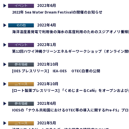
2022年6月
連イベント
2022年 Sea Water Dream Festivalの開催のお知らせ
2022年4月
の他
海洋温度差発電で利用後の海水の高度利用のためのスジアオノリ養殖
2022年1月
連イベント
第12回ハワイ沖縄クリーンエネルギーワークショップ（オンライン開
2021年10月
考情報
[OES プレスリリース] IEA-OES OTEC白書の公開
2021年10月
ュース
[ロート製薬プレスリリース] 「くめじまーるCafé」をオープンお
2021年6月
考情報
IOESの「ナウル共和国におけるOTEC等の導入に関するPre-FS」
2021年5月
ュース