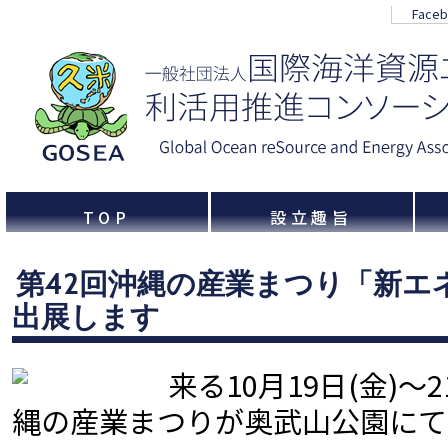
Face
TOP
設立趣旨
第42回沖縄の産業まつり「新エ
出展します
来る10月19日(金)～
縄の産業まつりが奥武山公園にて