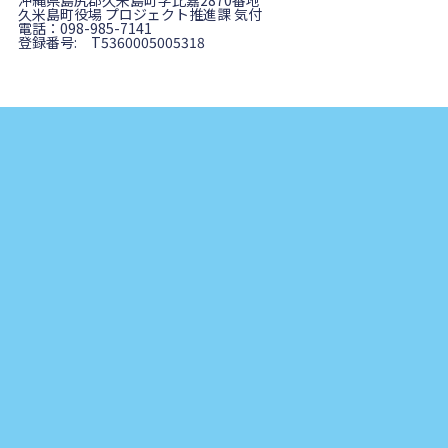
沖縄県島尻郡久米島町字比嘉2870番地
久米島町役場 プロジェクト推進課 気付
電話：098-985-7141
登録番号: T5360005005318