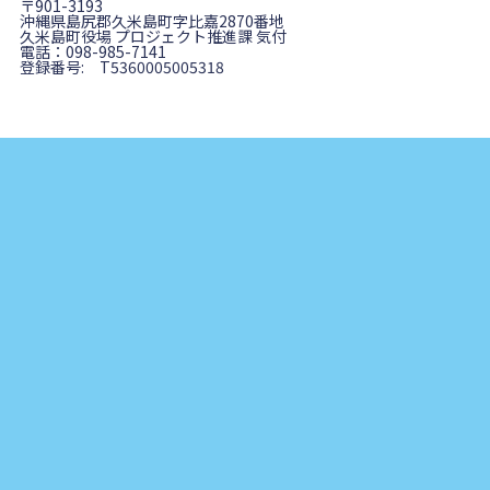
〒901-3193
沖縄県島尻郡久米島町字比嘉2870番地
久米島町役場 プロジェクト推進課 気付
電話：098-985-7141
登録番号: T5360005005318