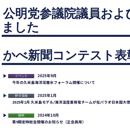
公明党参議院議員およ
ました
かべ新聞コンテスト表
2025年9月
連イベント
今年の久米島海洋深層水フォーラム開催について
2025年1月
考情報
2025年1月 久米島モデル/海洋温度差発電チームが在パラオ日本国大
2024年10月
告
第9期定時総会開催のお知らせ（正会員用）