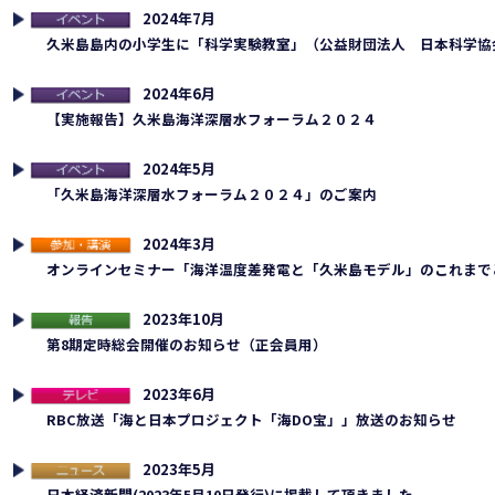
2024年7月
連イベント
久米島島内の小学生に「科学実験教室」（公益財団法人 日本科学協
2024年6月
連イベント
【実施報告】久米島海洋深層水フォーラム２０２４
2024年5月
連イベント
「久米島海洋深層水フォーラム２０２４」のご案内
2024年3月
加・講演
オンラインセミナー「海洋温度差発電と「久米島モデル」のこれまで
2023年10月
告
第8期定時総会開催のお知らせ（正会員用）
2023年6月
レビ
RBC放送「海と日本プロジェクト「海DO宝」」放送のお知らせ
2023年5月
ュース
日本経済新聞(2023年5月10日発行)に掲載して頂きました