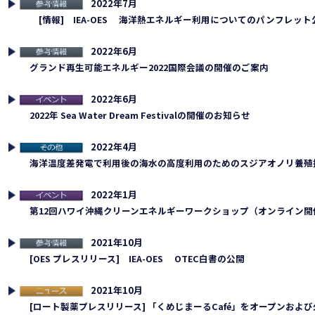
2022年7月
考情報
[情報] IEA-OES 海洋熱エネルギー利用についてのパンフレット
2022年6月
考情報
グランド再生可能エネルギー2022国際会議の開催のご案内
2022年6月
連イベント
2022年 Sea Water Dream Festivalの開催のお知らせ
2022年4月
の他
海洋温度差発電で利用後の海水の高度利用のためのスジアオノリ養殖
2022年1月
連イベント
第12回ハワイ沖縄クリーンエネルギーワークショップ（オンライン開
2021年10月
考情報
[OES プレスリリース] IEA-OES OTEC白書の公開
2021年10月
ュース
[ロート製薬プレスリリース] 「くめじまーるCafé」をオープンお