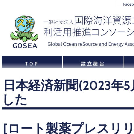
Face
TOP
設立趣旨
日本経済新聞(2023年
した
[ロート製薬プレスリリー