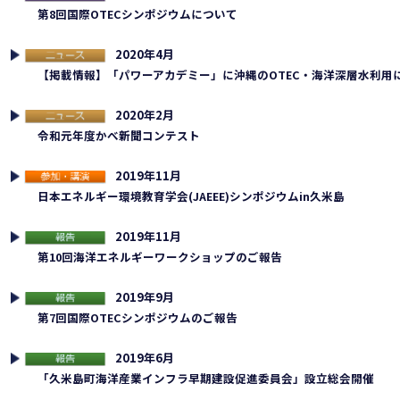
連イベント
第8回国際OTECシンポジウムについて
2020年4月
ュース
【掲載情報】「パワーアカデミー」に沖縄のOTEC・海洋深層水利用
2020年2月
ュース
令和元年度かべ新聞コンテスト
2019年11月
加・講演
日本エネルギー環境教育学会(JAEEE)シンポジウムin久米島
2019年11月
告
第10回海洋エネルギーワークショップのご報告
2019年9月
告
第7回国際OTECシンポジウムのご報告
2019年6月
告
「久米島町海洋産業インフラ早期建設促進委員会」設立総会開催