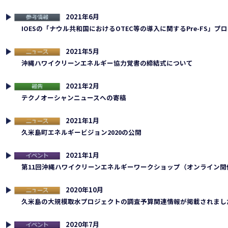
2021年6月
考情報
IOESの「ナウル共和国におけるOTEC等の導入に関するPre-FS」
2021年5月
ュース
沖縄ハワイクリーンエネルギー協力覚書の締結式について
2021年2月
告
テクノオーシャンニュースへの寄稿
2021年1月
ュース
久米島町エネルギービジョン2020の公開
2021年1月
連イベント
第11回沖縄ハワイクリーンエネルギーワークショップ（オンライン開
2020年10月
ュース
久米島の大規模取水プロジェクトの調査予算関連情報が掲載されまし
2020年7月