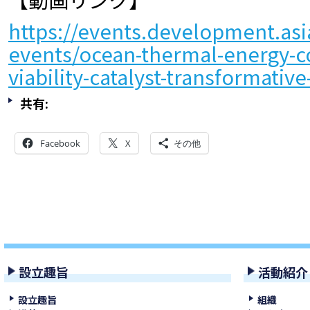
https://events.development.asi
events/ocean-thermal-energy-c
viability-catalyst-transformative
共有:
Facebook
X
その他
設立趣旨
活動紹介
設立趣旨
組織