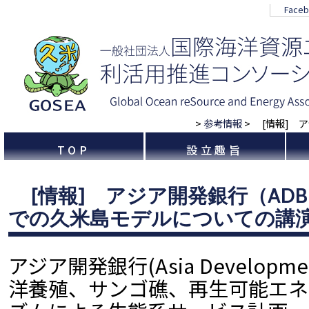
Face
>
参考情報
>
[情報] ア
TOP
設立趣旨
[情報] アジア開発銀行（AD
での久米島モデルについての講
アジア開発銀行(Asia Development
洋養殖、サンゴ礁、再生可能エネ